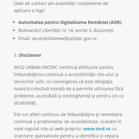
Date de contact ale autorității competente de
aplicare a legii:
Autoritatea pentru Digitalizarea României (ADR)
,
Bulevardul Libertății nr 14, sector 5, București
Email: accesibilitateweb[at]adr.gov.ro
Disclaimer
INCD URBAN-INCERC continuă eforturile pentru
îmbunătățirea continuă a accesibilității site-ului și
serviciilor sale, cu convingerea că este obligația
noastră colectivă morală de a permite utilizarea fără
probleme, accesibilă și nestingherită și pentru cei cu
dizabilități.
Într-un efort continuu de îmbunătățire și remediere
continuă a problemelor de accesibilitate, scanăm în
mod regulat site-ul web propriu:
www.incd.ro
cu
scannere specializate pentru a identifica și repara