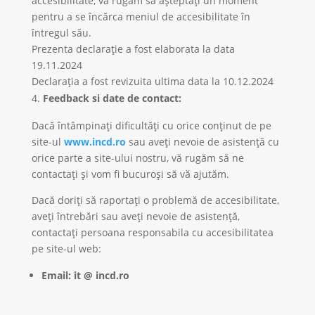
accesibilitate, vă rugăm să așteptați un moment
pentru a se încărca meniul de accesibilitate în
întregul său.
Prezenta declarație a fost elaborata la data
19.11.2024
Declarația a fost revizuita ultima data la 10.12.2024
Feedback si date de contact:
Dacă întâmpinați dificultăți cu orice conținut de pe
site-ul
www.incd.ro
sau aveți nevoie de asistență cu
orice parte a site-ului nostru, vă rugăm să ne
contactați și vom fi bucuroși să vă ajutăm.
Dacă doriți să raportați o problemă de accesibilitate,
aveți întrebări sau aveți nevoie de asistență,
contactați persoana responsabila cu accesibilitatea
pe site-ul web:
Email:
it @ incd.ro