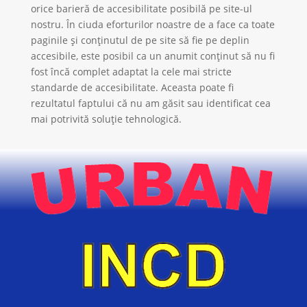
orice barieră de accesibilitate posibilă pe site-ul
nostru. În ciuda eforturilor noastre de a face ca toate
paginile și conținutul de pe site să fie pe deplin
accesibile, este posibil ca un anumit conținut să nu fi
fost încă complet adaptat la cele mai stricte
standarde de accesibilitate. Aceasta poate fi
rezultatul faptului că nu am găsit sau identificat cea
mai potrivită soluție tehnologică.