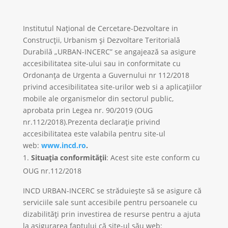
Institutul Naţional de Cercetare-Dezvoltare in
Construcţii, Urbanism şi Dezvoltare Teritorială
Durabilă „URBAN-INCERC”
se angajează sa asigure
accesibilitatea site-ului sau in conformitate cu
Ordonanța de Urgenta a Guvernului nr 112/2018
privind accesibilitatea site-urilor web si a aplicațiilor
mobile ale organismelor din sectorul public,
aprobata prin Legea nr. 90/2019 (OUG
nr.112/2018).Prezenta declarație privind
accesibilitatea este valabila pentru site-ul
web:
www.incd.ro
.
Situația conformității
: Acest site este conform cu
OUG nr.112/2018
INCD URBAN-INCERC se străduiește să se asigure că
serviciile sale sunt accesibile pentru persoanele cu
dizabilități prin investirea de resurse pentru a ajuta
la asigurarea faptului că site-ul său web: