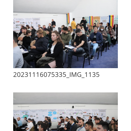
20231116075335_IMG_1135