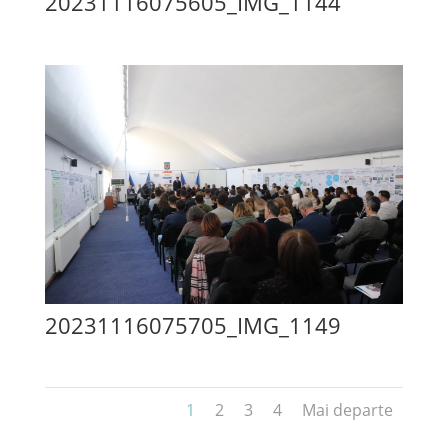
20231116075605_IMG_1144
20231116075705_IMG_1149
1
2
3
4
Mai departe